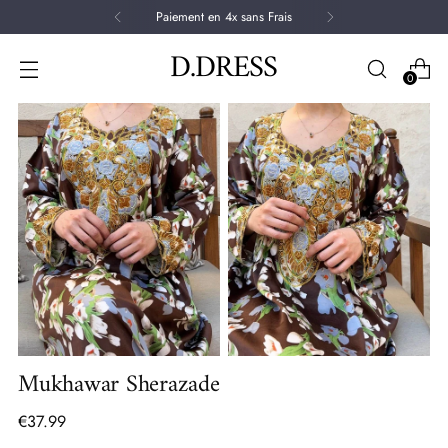
Paiement en 4x sans Frais
D.DRESS
0
Mukhawar Sherazade
Prix
€37.99