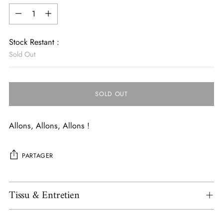
Quantité
Stock Restant :
Sold Out
SOLD OUT
Allons, Allons, Allons !
PARTAGER
Ajouter
Tissu & Entretien
un
produit
à